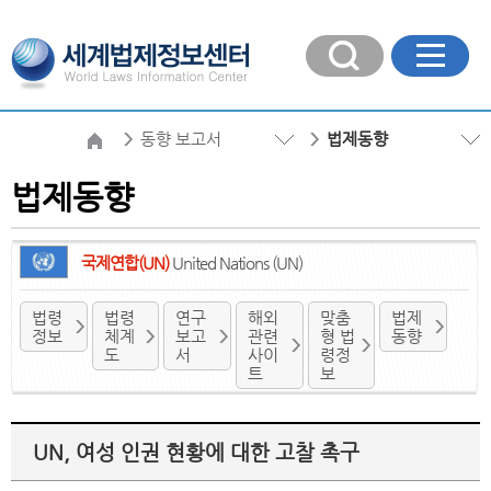
동향 보고서
법제동향
법제동향
국제연합(UN)
United Nations (UN)
법령
법령
연구
해외
맞춤
법제
정보
체계
보고
관련
형 법
동향
도
서
사이
령정
트
보
UN, 여성 인권 현황에 대한 고찰 촉구