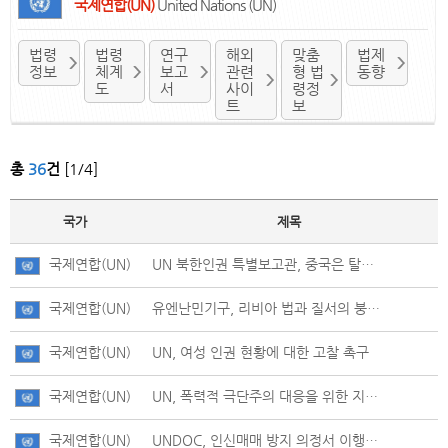
국제연합(UN)
United Nations (UN)
법령
법령
연구
해외
맞춤
법제
정보
체계
보고
관련
형 법
동향
도
서
사이
령정
트
보
총
36
건
[1/4]
국가
제목
국제연합(UN)
UN 북한인권 특별보고관, 중국은 탈북민에 대해 국제법상 강제송환금지원칙 적용해야
국제연합(UN)
유엔난민기구, 리비아 법과 질서의 붕괴에 따른 인도주의적 대응 가속화
국제연합(UN)
UN, 여성 인권 현황에 대한 고찰 촉구
국제연합(UN)
UN, 폭력적 극단주의 대응을 위한 지침서 발간
국제연합(UN)
UNDOC, 인신매매 방지 의정서 이행 촉구