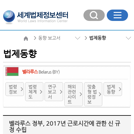
동향 보고서
법제동향
법제동향
벨라루스
Belarus (BY)
법령
법령
연구
해외
맞춤
법제
정보
체계
보고
관련
형 법
동향
도
서
사이
령정
트
보
벨라루스 정부, 2017년 근로시간에 관한 신 규
정 수립