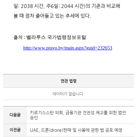
일: 2038 시간, 주6일: 2044 시간)의 기준과 비교해
볼 때 점차 줄어들고 있는 추세에 있다.
출처
: 벨라루스 국가법령정보포털
http://www.pravo.by/main.aspx?guid=232653
연관 법령
데이터가 없습니다.
키르기스스탄 의회, 금융기관 건전성 제고를 위한 법안
다음글
승인
이전글
UAE, 드론(drone)판매 및 사용에 관한 법 공포 예정