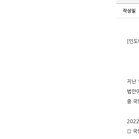
작성일
[인도
지난 
법안이
중 국
202
□ 국