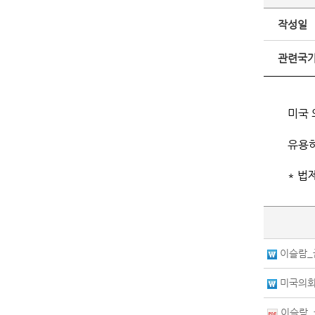
작성일
관련국
미국 
유용하
* 법
이슬람_
미국의회
이슬람_