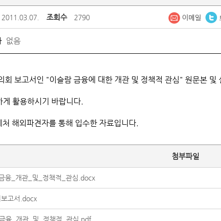
조회수
2011.03.07.
2790
없음
가
의회 보고서인 "이슬람 금융에 대한 개관 및 정책적 관심" 원문본 및
게 활용하시기 바랍니다.
제처 해외파견자를 통해 입수한 자료입니다.
첨부파일
금융_개관_및_정책적_관심.docx
보고서.docx
금융_개관_및_정책적_관심.pdf