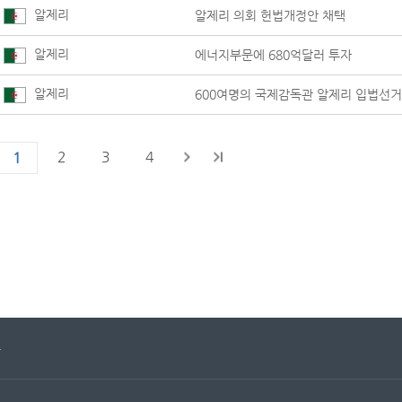
알제리
알제리 의회 헌법개정안 채택
알제리
에너지부문에 680억달러 투자
알제리
600여명의 국제감독관 알제리 입법선거
2
3
4
1
문