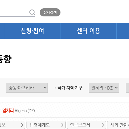
신청·참여
센터 이용
동향
국가·지역·기구
알제리
Algeria (DZ)
정보
법령체계도
연구보고서
해외 관련