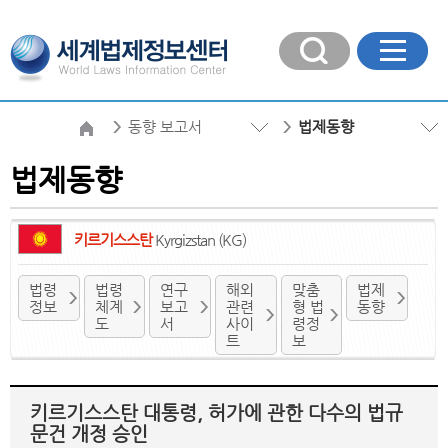
동향 보고서
법제동향
법제동향
키르기스스탄
Kyrgizstan (KG)
법령
법령
연구
해외
맞춤
법제
정보
체계
보고
관련
형 법
동향
도
서
사이
령정
트
보
키르기스스탄 대통령, 허가에 관한 다수의 법규
문건 개정 승인