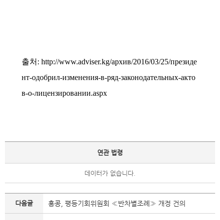
출처
: http://www.adviser.kg/архив/2016/03/25/президе
нт-одобрил-изменения-в-ряд-законодательных-акто
в-о-лицензировании.aspx
연관 법령
데이터가 없습니다.
다음글
홍콩, 평등기회위원회 ≪반차별조례≫ 개정 건의