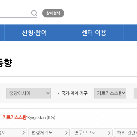
신청·참여
센터 이용
동향
국가·지역·기구
키르기스스탄
Kyrgizstan (KG)
정보
법령체계도
연구보고서
해외 관련