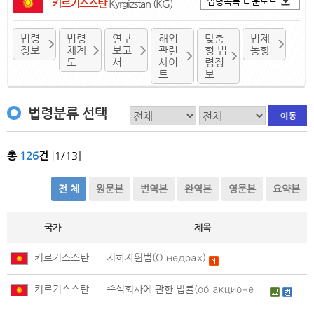
법령목록 다운로드
키르기스스탄
Kyrgizstan (KG)
법령
법령
연구
해외
맞춤
법제
정보
체계
보고
관련
형 법
동향
도
서
사이
령정
트
보
법령분류 선택
총
126
건
[1/13]
전 체
원문본
번역본
완역본
영문본
요약본
국가
제목
키르기스스탄
지하자원법(О недрах)
키르기스스탄
주식회사에 관한 법률(об акционерных обществах)