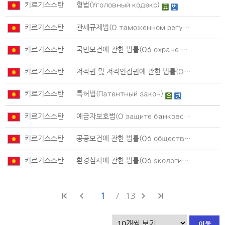
키르기스스탄
형법(Уголовный кодекс)
키르기스스탄
관세규제법(О таможенном регулировании)
키르기스스탄
국민보건에 관한 법률(Об охране здоровья граждан )
키르기스스탄
저작권 및 저작인접권에 관한 법률(Об авторском праве и смежных правах)
키르기스스탄
특허법(Патентный закон)
키르기스스탄
예금자보호법(О защите банковских вкладов (депозитов))
키르기스스탄
공공보건에 관한 법률(Об общественном здравоохранении)
키르기스스탄
환경심사에 관한 법률(Об экологической экспертизе)
1
13