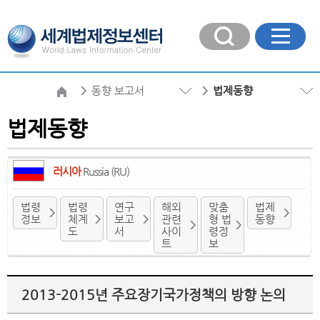
동향 보고서
법제동향
법제동향
러시아
Russia (RU)
법령
법령
연구
해외
맞춤
법제
정보
체계
보고
관련
형 법
동향
도
서
사이
령정
트
보
2013-2015년 주요장기국가정책의 방향 논의