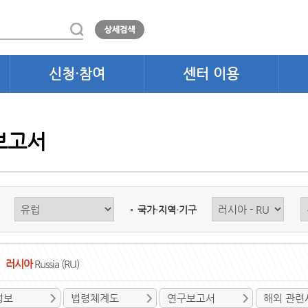
신청·참여
센터 이용
보고서
국가·지역·기구
러시아
Russia (RU)
정보
법령체계도
연구보고서
해외 관련