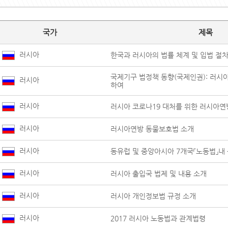
국가
제목
러시아
한국과 러시아의 법률 체계 및 입법 절
국제기구 법정책 동향(국제인권): 러시
러시아
하여
러시아
러시아 코로나19 대처를 위한 러시아연
러시아
러시아연방 동물보호법 소개
러시아
동유럽 및 중앙아시아 7개국「노동법」내
러시아
러시아 출입국 법제 및 내용 소개
러시아
러시아 개인정보법 규정 소개
러시아
2017 러시아 노동법과 관계법령