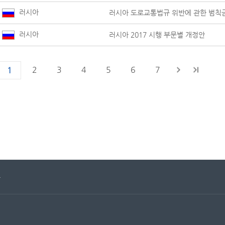
러시아
러시아 도로교통법규 위반에 관한 범칙
러시아
러시아 2017 시행 부문별 개정안
2
3
4
5
6
7
1
문