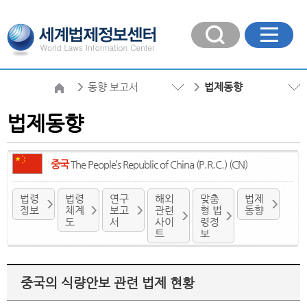
동향 보고서
법제동향
법제동향
중국
The People’s Republic of China (P.R.C.) (CN)
법령
법령
연구
해외
맞춤
법제
정보
체계
보고
관련
형 법
동향
도
서
사이
령정
트
보
중국의 식량안보 관련 법제 현황