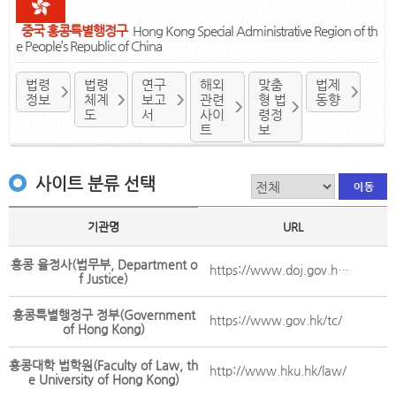
중국 홍콩특별행정구
Hong Kong Special Administrative Region of th
e People’s Republic of China
법령
법령
연구
해외
맞춤
법제
정보
체계
보고
관련
형 법
동향
도
서
사이
령정
트
보
사이트 분류 선택
기관명
URL
홍콩 율정사(법무부, Department o
https://www.doj.gov.hk/tc/home/index.html
f Justice)
홍콩특별행정구 정부(Government
https://www.gov.hk/tc/
of Hong Kong)
홍콩대학 법학원(Faculty of Law, th
http://www.hku.hk/law/
e University of Hong Kong)