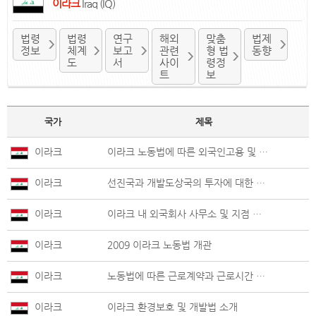
이라크
Iraq (IQ)
법령
법령
연구
해외
맞춤
법제
정보
체계
보고
관련
형 법
동향
도
서
사이
령정
트
보
국가
제목
이라크
이라크 노동법에 따른 외국인고용 및 근로계약관계
이라크
선진국과 개발도상국의 투자에 대한 목적 및 시각과 투자법의 제정배경 비교분석
이라크
이라크 내 외국회사 사무소 및 지점 등기규정 및 절차
이라크
2009 이라크 노동법 개관
이라크
노동법에 따른 근로계약과 근로시간 및 휴가
이라크
이라크 환경보호 및 개발법 소개