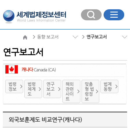
동향 보고서
연구보고서
연구보고서
캐나다
Canada (CA)
법령
법령
연구
해외
맞춤
법제
정보
체계
보고
관련
형 법
동향
도
서
사이
령정
트
보
외국보훈제도 비교연구(캐나다)