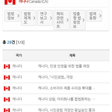
캐나다
Canada (CA)
법령
법령
연구
해외
맞춤
법제
정보
체계
보고
관련
형 법
동향
도
서
사이
령정
트
보
총
28
건
[1/3]
국가
제목
캐나다
캐나다, 민생 안정을 위한 법률 제정
캐나다
캐나다, 「시민권법」 개정
캐나다
캐나다, 소비자의 제품 수리권 확대를 위한 저작권법 개정
캐나다
캐나다 상원, 마리화나를 합법화하는 대마법안 통과
캐나다
캐나다, 시민권법 개정안 왕실승인 통과