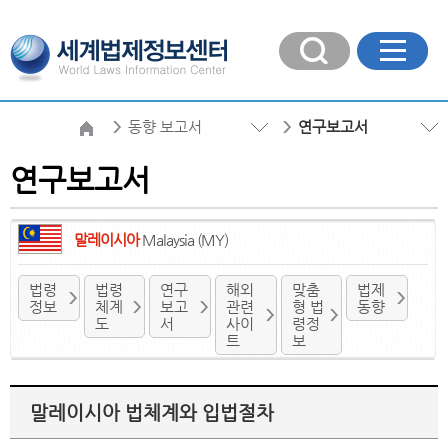
동향 보고서
연구보고서
연구보고서
말레이시아
Malaysia (MY)
법령
법령
연구
해외
맞춤
법제
정보
체계
보고
관련
형 법
동향
도
서
사이
령정
트
보
말레이시아 법체계와 입법절차