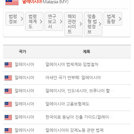
말레이시아
Malaysia (MY)
법령
법령
연구
해외
맞춤
법제
정보
체계
보고
관련
형 법
동향
도
서
사이
령정
트
보
국가
제목
말레이시아
말레이시아 법체계와 입법절차
말레이시아
아세안 국가 반부패: 말레이시아
말레이시아
말레이시아, 인도네시아, 브루나이 할랄인증 법제
말레이시아
말레이시아 고용보험제도
말레이시아
한국의료 동남아 진출 가이드(말레이시아)
말레이시아
말레이시아의 강제노동 관련 법제