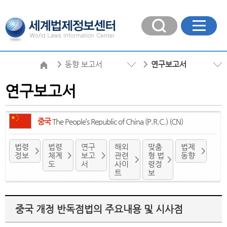
동향 보고서
연구보고서
연구보고서
중국
The People’s Republic of China (P.R.C.) (CN)
법령
법령
연구
해외
맞춤
법제
정보
체계
보고
관련
형 법
동향
도
서
사이
령정
트
보
중국 개정 반독점법의 주요내용 및 시사점