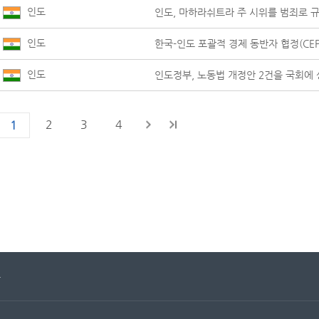
인도
인도, 마하라쉬트라 주 시위를 범죄로 
인도
한국-인도 포괄적 경제 동반자 협정(CEP
인도
인도정부, 노동법 개정안 2건을 국회에
2
3
4
1
문