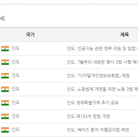
/4]
국가
제목
인도
인도, 인공지능 관련 정부 지원 및 입법
인도
인도, 7월부터 새로운 형사 3법 시행 예
인도
인도, 「디지털개인정보보호법」 제정
인도
인도, 노동법제 개편을 위한 노동 3법 
인도
인도 경제특별구역 추가 공표
인도
인도 제103차 헌법 개정
인도
인도, 에이즈 환자 차별금지법 제정