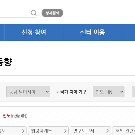
신청·참여
센터 이용
동향
국가·지역·기구
인도
India (IN)
정보
법령체계도
연구보고서
해외 관련