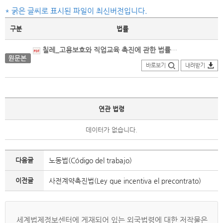
* 굵은 글씨로 표시된 파일이 최신버전입니다.
구분
법률
칠레_고용보호와 직업교육 촉진에 관한 법률_원문본(2009.05.28.제정).pdf
바로보기
내려받기
연관 법령
데이터가 없습니다.
다음글
노동법(Código del trabajo)
이전글
사전계약촉진법(Ley que incentiva el precontrato)
세계법제정보센터에 게재되어 있는 외국법령에 대한 저작물은