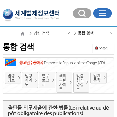
법령 검색
통합 검색
통합 검색
오류신고
콩고민주공화국
Democratic Republic of the Congo (CD)
법령
법령
연구
해외
맞춤
법제
정보
체계
보고
관련
형 법
동향
도
서
사이
령정
트
보
출판물 의무제출에 관한 법률(Loi relative au dé
pôt obligatoire des publications)