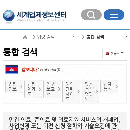
법령 검색
통합 검색
통합 검색
오류신고
캄보디아
Cambodia (KH)
법령
법령
연구
해외
맞춤
법제
정보
체계
보고
관련
형 법
동향
도
서
사이
령정
트
보
민간 의료, 준의료 및 의료지원 서비스의 개폐업,
사업변경 또는 이전 신청 절차와 기술요건에 관