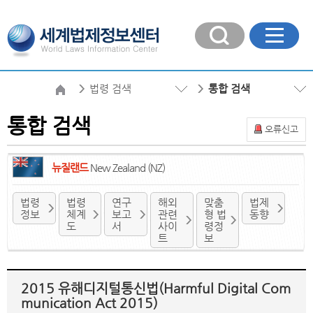
법령 검색
통합 검색
통합 검색
오류신고
뉴질랜드
New Zealand (NZ)
법령
법령
연구
해외
맞춤
법제
정보
체계
보고
관련
형 법
동향
도
서
사이
령정
트
보
2015 유해디지털통신법(Harmful Digital Com
munication Act 2015)