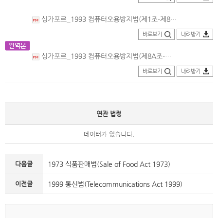
싱가포르_1993 컴퓨터오용방지법(제1조-제8조)_번역본(2023.05.29.개정).pdf
바로보기
내려받기
싱가포르_1993 컴퓨터오용방지법(제8A조-별표)_번역본(2023.05.29.개정).pdf
바로보기
내려받기
연관 법령
데이터가 없습니다.
다음글
1973 식품판매법(Sale of Food Act 1973)
이전글
1999 통신법(Telecommunications Act 1999)