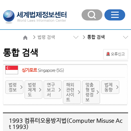
법령 검색
통합 검색
통합 검색
오류신고
싱가포르
Singapore (SG)
법령
법령
연구
해외
맞춤
법제
정보
체계
보고
관련
형 법
동향
도
서
사이
령정
트
보
1993 컴퓨터오용방지법(Computer Misuse Ac
t 1993)