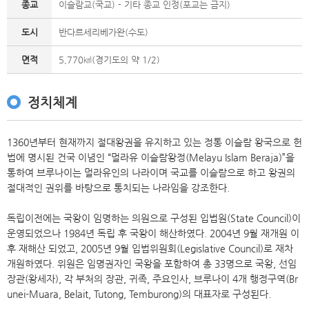
종교
이슬람교(국교) - 기타 종교 인정(포교는 금지)
도시
반다르세리베가완(수도)
면적
5,770㎢(경기도의 약 1/2)
정치체계
1360년부터 현재까지 절대왕권을 유지하고 있는 정통 이슬람 왕국으로 헌
법에 명시된 건국 이념인 “멀라유 이슬람왕정(Melayu Islam Beraja)”을
통하여 브루나이는 멀라유인의 나라이며 국교를 이슬람으로 하고 왕권의
절대적인 권위를 바탕으로 통치되는 나라임을 강조한다.
독립이전에는 국왕이 임명하는 의원으로 구성된 입법원(State Council)이
운영되었으나 1984년 독립 후 국왕이 해산하였다. 2004년 9월 재개원 이
후 재해산 되었고, 2005년 9월 입법위원회(Legislative Council)로 재차
개원하였다. 위원은 임명권자인 국왕을 포함하여 총 33명으로 국왕, 선임
장관(왕세자), 각 부처의 장관, 귀족, 주요인사, 브루나이 4개 행정구역(Br
unei-Muara, Belait, Tutong, Temburong)의 대표자로 구성된다.