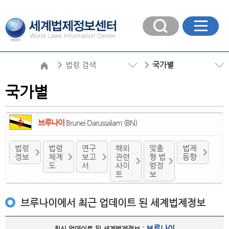
법령 검색
국가별
국가별
브루나이
Brunei Darussalam (BN)
법령
법령
연구
해외
맞춤
법제
정보
체계
보고
관련
형 법
동향
도
서
사이
령정
트
보
브루나이에서 최근 업데이트 된 세계법제정보
브루나이
최신 업데이트 된 세계법제정보 :