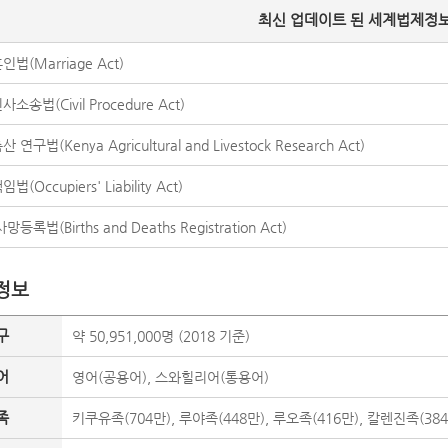
최신 업데이트 된 세계법제정보
법(Marriage Act)
소송법(Civil Procedure Act)
연구법(Kenya Agricultural and Livestock Research Act)
(Occupiers' Liability Act)
등록법(Births and Deaths Registration Act)
정보
구
약 50,951,000명 (2018 기준)
어
영어(공용어), 스와힐리어(통용어)
족
키쿠유족(704만), 루야족(448만), 루오족(416만), 칼렌진족(384