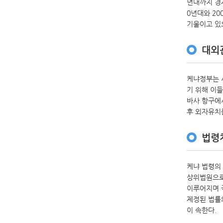
년대까지 경
0년대와 20
기울이고 있
대외
케냐정부는 서
기 위해 이들
바사 항구에서
후 외자유치
법령
케냐 법령의
상위법원으로 
이루어지며 국회
제정된 법률의 
이 속한다.