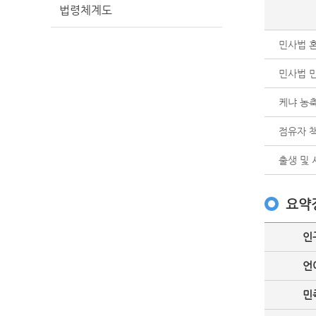
법령체계도
민사법 혼인
민사법 민사
케냐 농축산 
점유자 책임법
출생 및 사망
요약
인
언
민