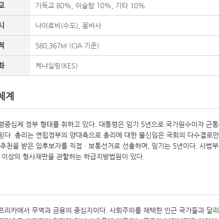
교
기독교 80%, 이슬람 10%, 기타 10%
시
나이로비(수도), 몸바사
적
580,367㎢ (CIA 기준)
화
케냐실링(KES)
체계
령중심제 정부 형태를 취하고 있다. 대통령은 임기 5년으로 국가원수이자 군
된다. 총리는 연립정부의 양대축으로 총리에 대한 불신임은 국회의 다수결로만 
 추천을 받은 입후보자를 직접ㆍ보통선거로 선출하며, 임기는 5년이다. 사법부
구금 이상의 형사재판을 관할하는 하급지방법원이 있다.
프리카에서 무역과 금융의 중심지이다. 사회주의를 채택한 인근 국가들과 달리 