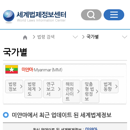
법령 검색
국가별
국가별
미얀마
Myanmar (MM)
법령
법령
연구
해외
맞춤
법제
정보
체계
보고
관련
형 법
동향
도
서
사이
령정
트
보
미얀마에서 최근 업데이트 된 세계법제정보
미얀마
최신 업데이트 된 세계법제정보 :