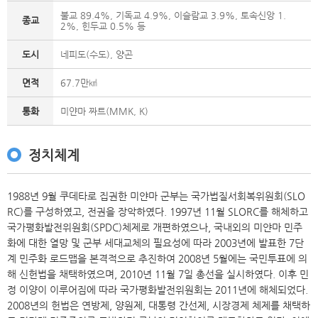
불교 89.4%, 기독교 4.9%, 이슬람교 3.9%, 토속신앙 1.
종교
2%, 힌두교 0.5% 등
도시
네피도(수도), 양곤
면적
67.7만㎢
통화
미얀마 짜트(MMK, K)
정치체계
1988년 9월 쿠데타로 집권한 미얀마 군부는 국가법질서회복위원회(SLO
RC)를 구성하였고, 전권을 장악하였다. 1997년 11월 SLORC를 해체하고
국가평화발전위원회(SPDC)체제로 개편하였으나, 국내외의 미얀마 민주
화에 대한 열망 및 군부 세대교체의 필요성에 따라 2003년에 발표한 7단
계 민주화 로드맵을 본격적으로 추진하여 2008년 5월에는 국민투표에 의
해 신헌법을 채택하였으며, 2010년 11월 7일 총선을 실시하였다. 이후 민
정 이양이 이루어짐에 따라 국가평화발전위원회는 2011년에 해체되었다.
2008년의 헌법은 연방제, 양원제, 대통령 간선제, 시장경제 체제를 채택하