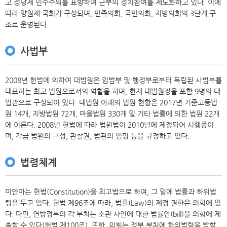
고 정당제 민주주의를 표방하며 군부의 정치참여를 제도화하고 있다. 이에
따라 양원제 국회가 구성되며, 민족의회, 국민의회, 지방의회의 3단계 구
조로 운영된다.
사법부
2008년 헌법에 의하여 대법원은 입법부 및 행정부로부터 독립된 사법부를
대표하는 최고 법원으로서의 역할을 하며, 현재 대법원장을 포함 9명의 대
법관으로 구성되어 있다. 대법원 아래의 법원 현황은 2017년 기준고등법
원 14개, 지방법원 72개, 마을법원 330개 및 기타 법률에 의한 법원 22개
에 이른다. 2008년 헌법에 따라 법원법이 2010년에 제정되어 시행중이
며, 각급 법원의 구성, 관할권, 법관의 임명 등을 규정하고 있다.
법령체계
미얀마는 헌법(Constitution)을 최고법으로 하여, 그 밑에 법률과 하위법
령을 두고 있다. 헌법 제96조에 따라, 법률(Law)의 제정 권한은 의회에 있
다. 다만, 연방정부의 각 부처는 소관 사안에 대한 법률안(bill)을 의회에 제
출할 수 있다(헌법 제100조). 또한, 의회는 정부 부처에 하위법령을 발할