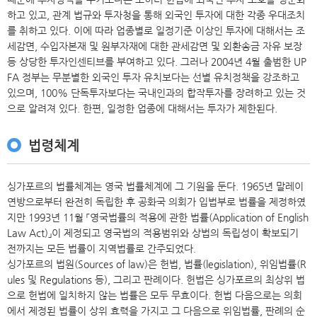
하고 있고, 관계 법규와 투자청을 통해 외국인 투자에 대한 각종 우대조치
를 취하고 있다. 이에 따라 업종별로 일정기준 이상인 투자에 대해서는 조
세감면, 수입자본재 및 원부자재에 대한 관세감면 및 외환송금 자유 보장
등 상당한 투자인센티브를 부여하고 있다. 그러나 2004년 4월 출범한 UP
FA 정부는 무분별한 외국인 투자 유치보다는 선별 유치정책을 강조하고
있으며, 100% 단독투자보다는 국내인과의 합작투자를 장려하고 있는 것
으로 알려져 있다. 한편, 일정한 업종에 대해서는 투자가 제한된다.
법령체계
싱가포르의 법률체계는 영국 법률체계에 그 기원을 둔다. 1965년 말레이
연방으로부터 완전히 독립한 후 공화국 의회가 입법부로 법률을 제정하였
지만 1993년 11월 「영국법률의 적용에 관한 법률(Application of English
Law Act)」이 제정되고 영국법의 적용범위와 상법의 독립성이 확보되기
전까지는 모든 법률이 지역법률로 간주되었다.
싱가포르의 법원(Sources of law)은 헌법, 법률(legislation), 위임법률(R
ules 및 Regulations 등), 그리고 판례이다. 헌법은 싱가포르의 최상위 법
으로 헌법에 일치하지 않는 법률은 모두 무효이다. 헌법 다음으로는 의회
에서 제정된 법률이 상위 효력을 가지고 그 다음으로 위임법률, 판례의 순