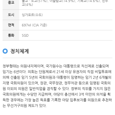
불교ㆍ도교(51%), 이슬람교(14.9%), 기독교(14.6%), 힌두
종교
교(4%)
도시
싱가포르(수도)
면적
697㎢ (CIA 기준)
통화
SGD
정치체계
정부형태는 의원내각제이며, 국가원수는 대통령으로 직선제로 선출되며
임기는 6년이다. 의회는 단원제로서 21세 이상 유권자의 직접 비밀투표에
의해 선출된 임기 5년의 국회의원과 대통령이 임명하는 임기 2년 6개월의
지명 국회의원이 있으며, 장관, 국무장관, 정무차관 등으로 임명된 국회의
원 이외의 의원은 일반직업을 겸직할 수 있다. 정부의 직위를 가지지 않은
국회의원에게는 수당만 지급하며, 야당이 총선에서 3석 미만의 의석을 획
득한 경우에는 가장 높은 득표를 기록한 야당 입후보자를 의원으로 추천하
는 무선거구의원 제도가 있다.