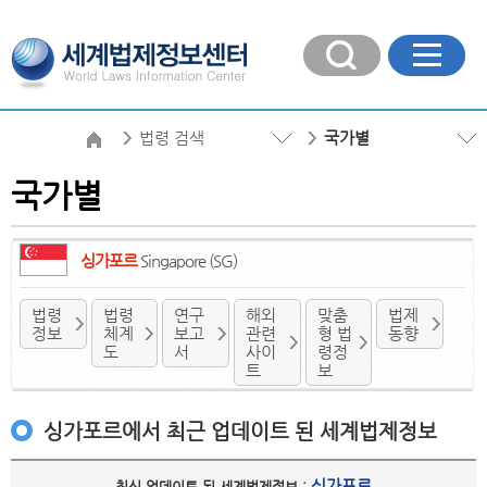
법령 검색
국가별
국가별
싱가포르
Singapore (SG)
법령
법령
연구
해외
맞춤
법제
정보
체계
보고
관련
형 법
동향
도
서
사이
령정
트
보
싱가포르에서 최근 업데이트 된 세계법제정보
싱가포르
최신 업데이트 된 세계법제정보 :