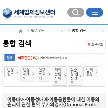
법령 검색
통합 검색
통합 검색
오류신고
국제연합(UN)
United Nations (UN)
법령
법령
연구
해외
맞춤
법제
정보
체계
보고
관련
형 법
동향
도
서
사이
령정
트
보
아동매매·아동성매매·아동음란물에 대한 아동의
권리에 관한 협약 부가의정서(Optional Protoc