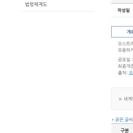
법령체계도
작성일
개
오스트리
유용하게
공포일 : 
최종개정일
출처:
오
※ 세계
* 굵은 글
구분