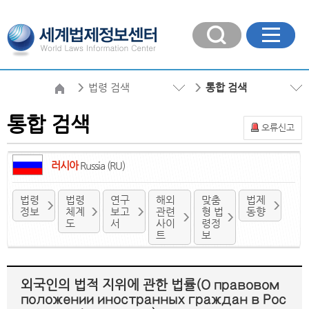
법령 검색
통합 검색
통합 검색
오류신고
러시아
Russia (RU)
법령
법령
연구
해외
맞춤
법제
정보
체계
보고
관련
형 법
동향
도
서
사이
령정
트
보
외국인의 법적 지위에 관한 법률(О правовом
положении иностранных граждан в Рос