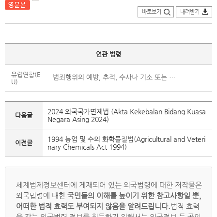
바로보기
내려받기
연관 법령
유럽연합(E
범죄행위의 예방, 추적, 수사나 기소 또는 형벌의 집행을 위한 관할 당국의 개인정보 처리에 관한 자연인의 보호와 정보의 자유로운 이동에 관한 지침(Directive (EU) 2016/680 of the European Parliament and of the Council of 27 April 2016 on the protection of natural persons with regard to the processing of personal data by competent authorities for the purposes of the prevention, investigation, detection or prosecution of criminal offences or the execution of criminal penalties, and on the free movement of such data)
U)
2024 외국국가면제법 (Akta Kekebalan Bidang Kuasa
다음글
Negara Asing 2024)
1994 농업 및 수의 화학물질법(Agricultural and Veteri
이전글
nary Chemicals Act 1994)
세계법제정보센터에 게재되어 있는 외국법령에 대한 저작물은
외국법령에 대한
국민들의 이해를 높이기 위한 참고사항일 뿐,
어떠한 법적 효력도 부여되지 않음을 알려드립니다.
법적 효력
을 갖는 외국법령 정보를 획득하기 위해서는 외국정보 등 공인