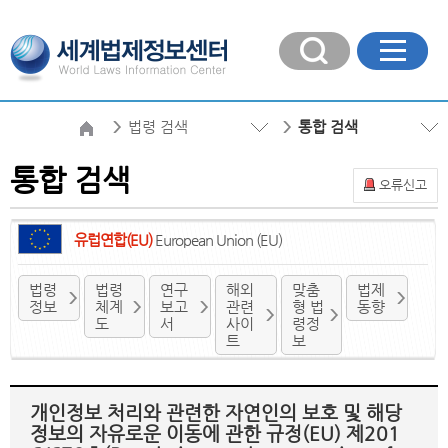
법령 검색
통합 검색
통합 검색
오류신고
유럽연합(EU)
European Union (EU)
법령
법령
연구
해외
맞춤
법제
정보
체계
보고
관련
형 법
동향
도
서
사이
령정
트
보
개인정보 처리와 관련한 자연인의 보호 및 해당
정보의 자유로운 이동에 관한 규정(EU) 제201