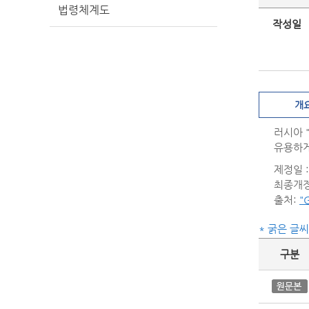
법령체계도
작성일
개
러시아 
유용하게
제정일 : 
최종개정일
출처:
"
* 굵은 글
구분