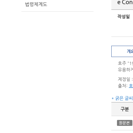
e Con
법령체계도
작성일
개
호주 "
유용하게
제정일 : 
출처:
호
* 굵은 글
구분