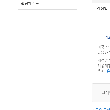
법령체계도
작성일
개
미국 "
유용하게
제정일 : 
최종개정일
출처:
온
※ 세계
* 굵은 글