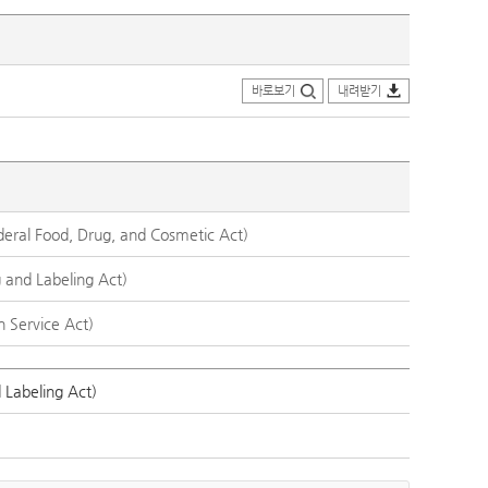
바로보기
내려받기
l Food, Drug, and Cosmetic Act)
nd Labeling Act)
Service Act)
abeling Act)