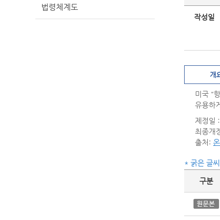
법령체계도
작성일
개
미국 "
유용하게
제정일 : 
최종개정일
출처:
온
* 굵은 글
구분