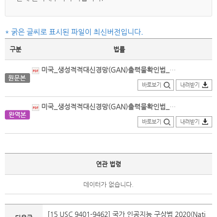
* 굵은 글씨로 표시된 파일이 최신버전입니다.
구분
법률
미국_생성적적대신경망(GAN)출력물확인법_원문본(2020.12.23.제정).pdf
바로보기
내려받기
미국_생성적적대신경망(GAN)출력물확인법_번역본(2020.12.23.제정)_의회법률정보포털.PDF
바로보기
내려받기
연관 법령
데이터가 없습니다.
[15 USC 9401-9462] 국가 인공지능 구상법 2020(Nati