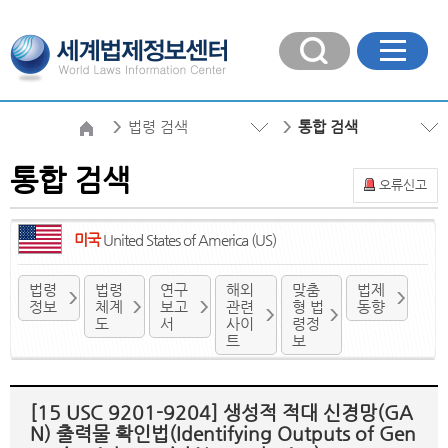
법령 검색
통합 검색
통합 검색
오류신고
미국
United States of America (US)
법령
법령
연구
해외
맞춤
법제
정보
체계
보고
관련
형 법
동향
도
서
사이
령정
트
보
[15 USC 9201-9204] 생성적 적대 신경망(GA
N) 출력물 확인법(Identifying Outputs of Gen