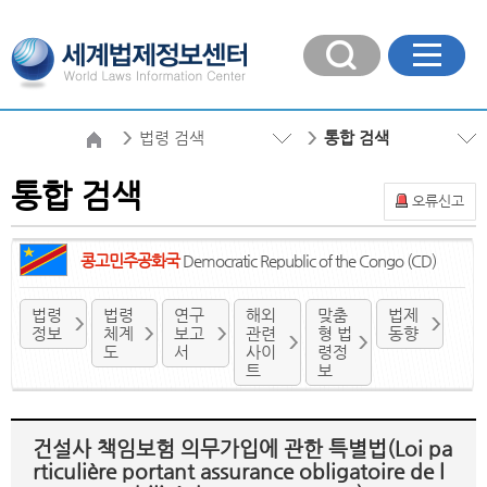
법령 검색
통합 검색
통합 검색
오류신고
콩고민주공화국
Democratic Republic of the Congo (CD)
법령
법령
연구
해외
맞춤
법제
정보
체계
보고
관련
형 법
동향
도
서
사이
령정
트
보
건설사 책임보험 의무가입에 관한 특별법(Loi pa
rticulière portant assurance obligatoire de l