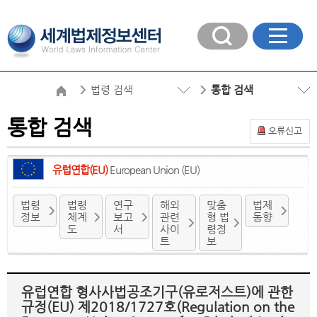
법령 검색
통합 검색
통합 검색
오류신고
유럽연합(EU)
European Union (EU)
법령
법령
연구
해외
맞춤
법제
정보
체계
보고
관련
형 법
동향
도
서
사이
령정
트
보
유럽연합 형사사법공조기구(유로저스트)에 관한
규정(EU) 제2018/1727호(Regulation on the