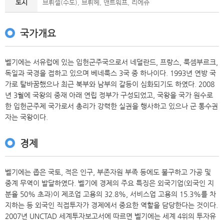
도시
브뤼셀(수도), 브뤼헤, 앤트워프, 리에쥬
국가개요
벨기에는 서유럽에 있는 입헌군주국으로서 네덜란드, 프랑스, 룩셈부르크,
독일과 국경을 접하고 있으며 베네룩스 3국 중 하나이다. 1993년 연방 국
가로 탈바꿈했으나 최근 북부와 남부의 갈등이 심화되기도 하였다. 2008
년 3월에 국왕의 중재 아래 연립 정부가 구성되었고, 국왕을 국가 원수로
한 입헌군주제 국가로서 총리가 강력한 실권을 행사하고 있으나 군 통수권
자는 국왕이다.
경제
벨기에는 좁은 국토, 적은 인구, 부존자원 부족 등에도 불구하고 가공 및
중계 무역이 발달하였다. 벨기에 경제의 주요 특징은 외국기업(외국인 지
분율 50% 초과)이 제조업 고용의 32.8%, 서비스업 고용의 15.3%를 차
지하는 등 외국인 직접투자가 경제에서 중요한 역할을 담당한다는 것이다.
2007년 UNCTAD 세계투자보고서에 따르면 벨기에는 세계 4위의 투자유