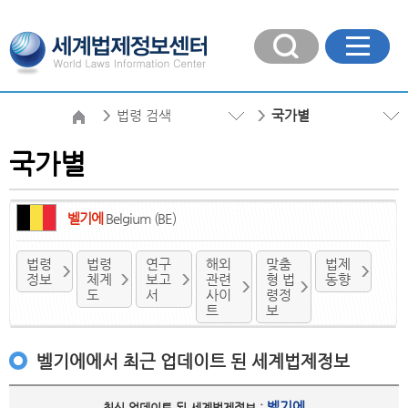
법령 검색
국가별
국가별
벨기에
Belgium (BE)
법령
법령
연구
해외
맞춤
법제
정보
체계
보고
관련
형 법
동향
도
서
사이
령정
트
보
벨기에에서 최근 업데이트 된 세계법제정보
벨기에
최신 업데이트 된 세계법제정보 :