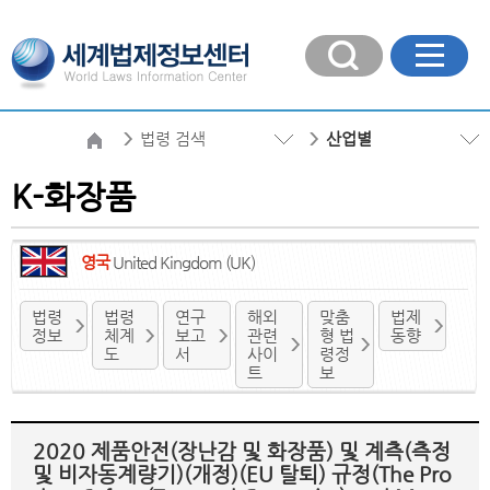
법령 검색
산업별
K-화장품
영국
United Kingdom (UK)
법령
법령
연구
해외
맞춤
법제
정보
체계
보고
관련
형 법
동향
도
서
사이
령정
트
보
2020 제품안전(장난감 및 화장품) 및 계측(측정
및 비자동계량기)(개정)(EU 탈퇴) 규정(The Pro