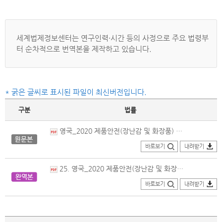
세계법제정보센터는 연구인력·시간 등의 사정으로 주요 법령부
터 순차적으로 번역본을 제작하고 있습니다.
* 굵은 글씨로 표시된 파일이 최신버전입니다.
구분
법률
영국_2020 제품안전(장난감 및 화장품) 및 계측(측정 및 비자동계량기)(개정)(EU탈퇴)규정_원문본(2023.04.27.개정).pdf
바로보기
내려받기
25. 영국_2020 제품안전(장난감 및 화장품) 및 계측(측정 및 비자동계량기)(개정)(EU탈퇴)규정_번역본(2023.04.27.개정).pdf
바로보기
내려받기