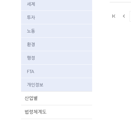
세제
투자
노동
환경
행정
FTA
개인정보
산업별
법령체계도