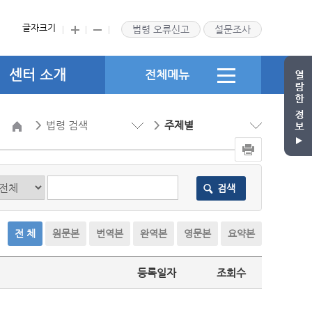
글자크기
법령 오류신고
설문조사
센터 소개
전체메뉴
법령 검색
주제별
검색
전 체
원문본
번역본
완역본
영문본
요약본
등록일자
조회수