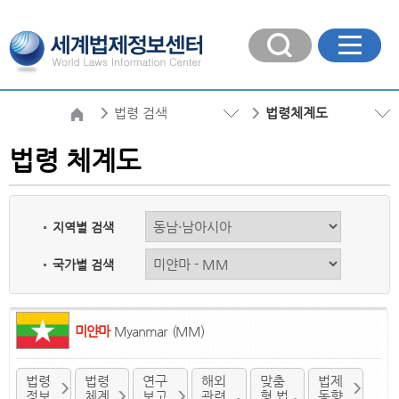
법령 검색
법령체계도
법령 체계도
지역별 검색
국가별 검색
미얀마
Myanmar (MM)
법령
법령
연구
해외
맞춤
법제
정보
체계
보고
관련
형 법
동향