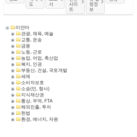
도
서
사이
령정
트
보
미얀마
관광, 체육, 예술
교통, 운송
금융
노동, 근로
농업, 어업, 축산업
복지, 인권
부동산, 건설, 국토개발
세제
소비자보호
소송(민, 형사)
지식재산권
통상, 무역, FTA
해외진출, 투자
헌법
환경, 에너지, 자원