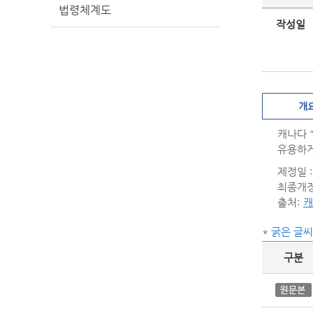
법령체계도
작성일
개
캐나다 
유용하게
제정일 : 
최종개정일
출처:
캐
* 굵은 글
구분