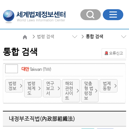
법령 검색
통합 검색
통합 검색
오류신고
대만
Taiwan (TW)
법령
법령
연구
해외
맞춤
법제
정보
체계
보고
관련
형 법
동향
도
서
사이
령정
트
보
내정부조직법(內政部組織法)