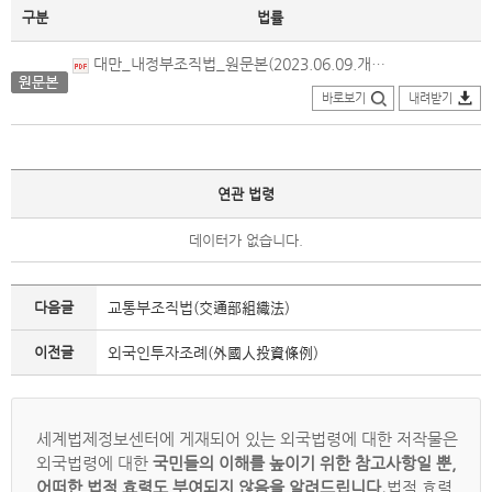
구분
법률
대만_내정부조직법_원문본(2023.06.09.개정).pdf
바로보기
내려받기
연관 법령
데이터가 없습니다.
다음글
교통부조직법(交通部組織法)
이전글
외국인투자조례(外國人投資條例)
세계법제정보센터에 게재되어 있는 외국법령에 대한 저작물은
외국법령에 대한
국민들의 이해를 높이기 위한 참고사항일 뿐,
어떠한 법적 효력도 부여되지 않음을 알려드립니다.
법적 효력