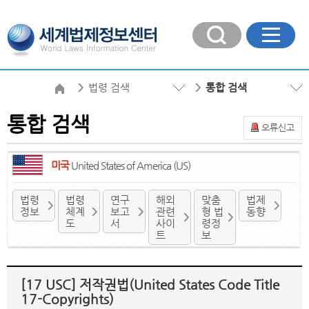
법령 검색
통합 검색
통합 검색
오류신고
미국
United States of America (US)
법령
법령
연구
해외
맞춤
법제
정보
체계
보고
관련
형 법
동향
도
서
사이
령정
트
보
[17 USC] 저작권법(United States Code Title
17-Copyrights)