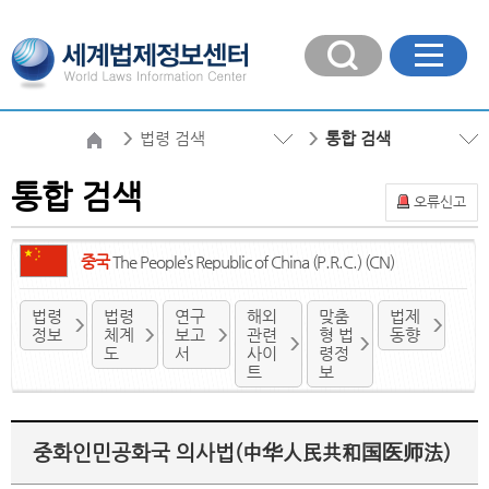
법령 검색
통합 검색
통합 검색
오류신고
중국
The People’s Republic of China (P.R.C.) (CN)
법령
법령
연구
해외
맞춤
법제
정보
체계
보고
관련
형 법
동향
도
서
사이
령정
트
보
중화인민공화국 의사법(中华人民共和国医师法)