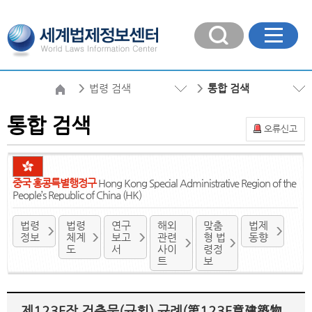
법령 검색
통합 검색
통합 검색
오류신고
중국 홍콩특별행정구
Hong Kong Special Administrative Region of the
People’s Republic of China (HK)
법령
법령
연구
해외
맞춤
법제
정보
체계
보고
관련
형 법
동향
도
서
사이
령정
트
보
제123F장 건축물(규획) 규례(第123F章建築物