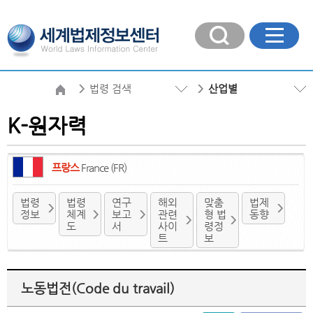
법령 검색
산업별
K-원자력
프랑스
France (FR)
법령
법령
연구
해외
맞춤
법제
정보
체계
보고
관련
형 법
동향
도
서
사이
령정
트
보
노동법전(Code du travail)